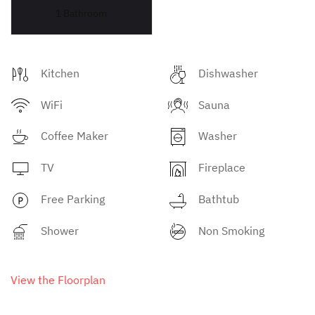
1 Bathroom
Kitchen
Dishwasher
WiFi
Sauna
Coffee Maker
Washer
TV
Fireplace
Free Parking
Bathtub
Shower
Non Smoking
View the Floorplan