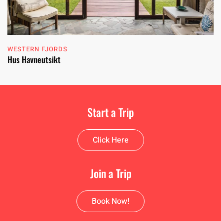
WESTERN FJORDS
Hus Havneutsikt
Start a Trip
Click Here
Join a Trip
Book Now!