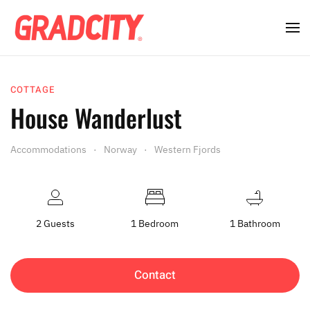
COTTAGE
House Wanderlust
Accommodations
Norway
Western Fjords
2 Guests
1 Bedroom
1 Bathroom
Contact