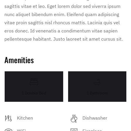
sagittis vitae et leo. Eget lorem dolor sed viverra ipsum
nunc aliquet bibendum enim. Eleifend quam adipiscing
vitae proin sagittis nisl rhoncus mattis. Lacinia quis vel
eros donec. Id venenatis a condimentum vitae sapien
pellentesque habitant. Justo laoreet sit amet cursus sit.
Amenities
1 Double Bed
1 Bathroom
Kitchen
Dishwasher
WiFi
Fireplace