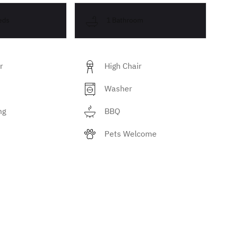
eds
1 Bathroom
r
High Chair
Washer
ng
BBQ
Pets Welcome