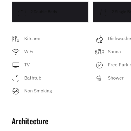
2 Double Beds
2 Single B
Kitchen
Dishwashe
WiFi
Sauna
TV
Free Parki
Bathtub
Shower
Non Smoking
Architecture