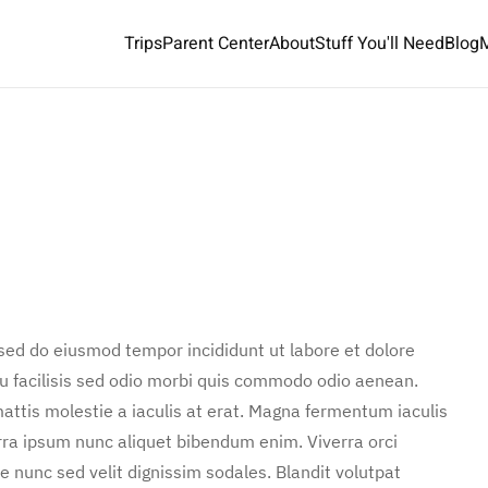
Trips
Parent Center
About
Stuff You'll Need
Blog
 sed do eiusmod tempor incididunt ut labore et dolore
u facilisis sed odio morbi quis commodo odio aenean.
attis molestie a iaculis at erat. Magna fermentum iaculis
rra ipsum nunc aliquet bibendum enim. Viverra orci
e nunc sed velit dignissim sodales. Blandit volutpat