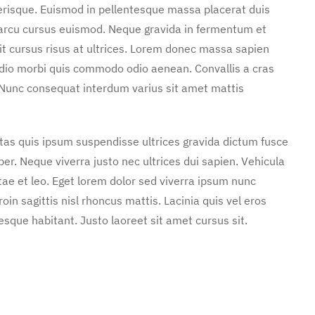
erisque. Euismod in pellentesque massa placerat duis
n arcu cursus euismod. Neque gravida in fermentum et
it cursus risus at ultrices. Lorem donec massa sapien
 odio morbi quis commodo odio aenean. Convallis a cras
Nunc consequat interdum varius sit amet mattis
stas quis ipsum suspendisse ultrices gravida dictum fusce
. Neque viverra justo nec ultrices dui sapien. Vehicula
ae et leo. Eget lorem dolor sed viverra ipsum nunc
in sagittis nisl rhoncus mattis. Lacinia quis vel eros
sque habitant. Justo laoreet sit amet cursus sit.