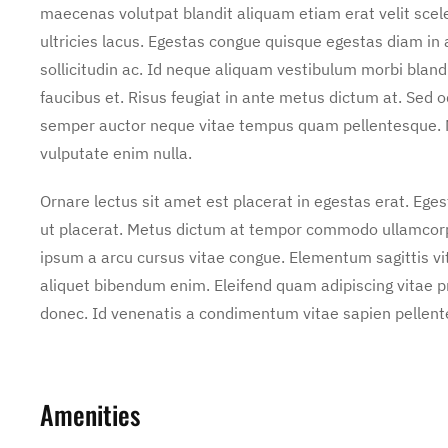
maecenas volutpat blandit aliquam etiam erat velit scel
ultricies lacus. Egestas congue quisque egestas diam i
sollicitudin ac. Id neque aliquam vestibulum morbi bland
faucibus et. Risus feugiat in ante metus dictum at. Sed
semper auctor neque vitae tempus quam pellentesque. 
vulputate enim nulla.
Ornare lectus sit amet est placerat in egestas erat. Ege
ut placerat. Metus dictum at tempor commodo ullamcorper
ipsum a arcu cursus vitae congue. Elementum sagittis vit
aliquet bibendum enim. Eleifend quam adipiscing vitae pro
donec. Id venenatis a condimentum vitae sapien pellente
Amenities