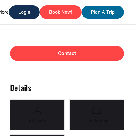
More
Login
Book Now!
Plan A Trip
Contact
Details
6 Guests
2 Bedrooms