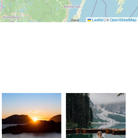
Leaflet
|
©
OpenStreetMap